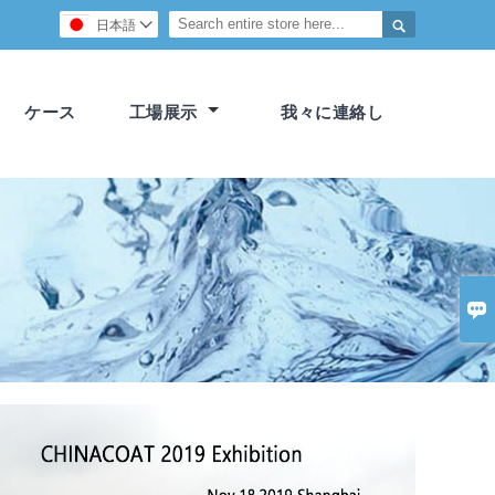

日本語

ケース
工場展示
我々に連絡し
