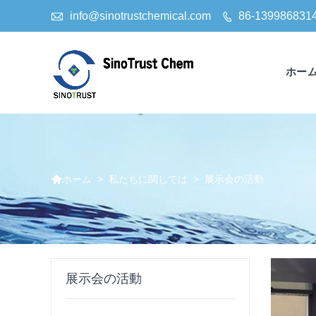

info@sinotrustchemical.com
86-139986831

ホー

>
私たちに関しては
>
展示会の活動
ホーム
展示会の活動