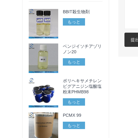
BBIT殺生物剤
もっと
提
ベンジイソチアゾリ
ノン20
もっと
ポリヘキサメチレン
ビグアニジン塩酸塩
粉末PHMB98
もっと
PCMX 99
もっと