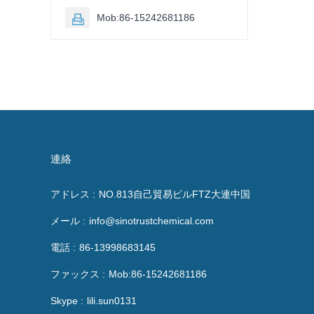
Mob:86-15242681186

連絡
アドレス :
NO.813自己貿易ビルFTZ大連中国
メール :
info@sinotrustchemical.com
電話 :
86-13998683145
ファックス :
Mob:86-15242681186
Skype :
lili.sun0131