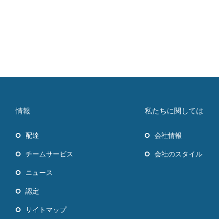
情報
私たちに関しては
配達
会社情報
チームサービス
会社のスタイル
ニュース
認定
サイトマップ