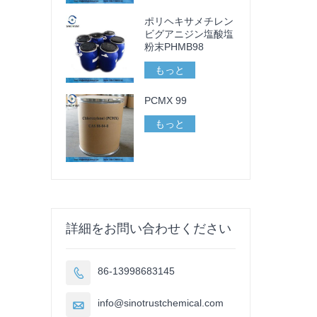
ポリヘキサメチレン
ビグアニジン塩酸塩
粉末PHMB98
もっと
PCMX 99
もっと
詳細をお問い合わせください
86-13998683145

info@sinotrustchemical.com
