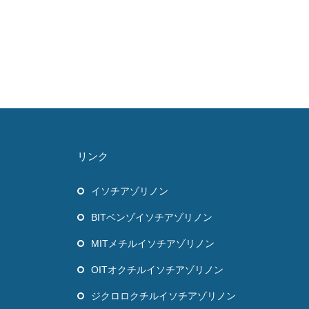
リンク
イソチアゾリノン
BITベンゾイソチアゾリノン
MITメチルイソチアゾリノン
OITオクチルイソチアゾリノン
ジクロロクチルイソチアゾリノン