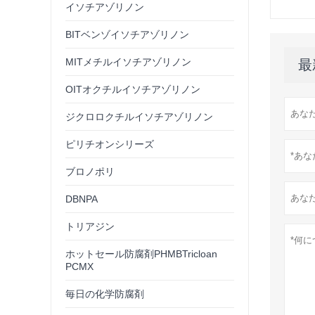
イソチアゾリノン
BITベンゾイソチアゾリノン
MITメチルイソチアゾリノン
最
OITオクチルイソチアゾリノン
ジクロロクチルイソチアゾリノン
ピリチオンシリーズ
ブロノポリ
DBNPA
トリアジン
ホットセール防腐剤PHMBTricloan
PCMX
毎日の化学防腐剤