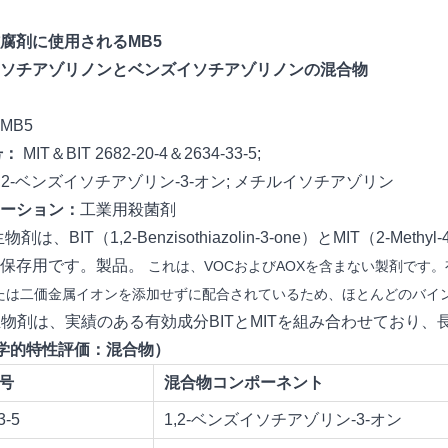
腐剤に使用されるMB5
イソチアゾリノンとベンズイソチアゾリノンの混合物
MB5
号：
MIT＆BIT 2682-20-4＆2634-33-5;
,2-ベンズイソチアゾリン-3-オン; メチルイソチアゾリン
ーション：
工業用殺菌剤
物剤は、BIT（1,2-Benzisothiazolin-3-one）とMIT（2-Meth
内保存用です。製品。
これは、VOCおよびAOXを含まない製剤です
たは二価金属イオンを添加せずに配合されているため、ほとんどのバイ
生物剤は、実績のある有効成分BITとMITを組み合わせており
学的特性評価：混合物）
番号
混合物コンポーネント
3-5
1,2-ベンズイソチアゾリン-3-オン