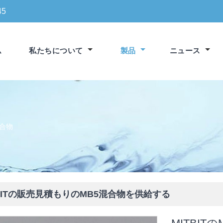
45
ム
私たちについて
製品
ニュース
混合物
BITの販売見積もりの​​MB5混合物を供給する