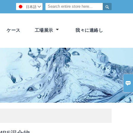

日本語

ケース
工場展示
我々に連絡し
