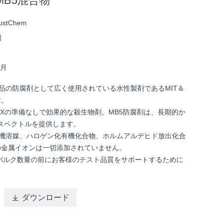
のMB5混合物
rustChem
国
/月
化粧品の防腐剤として広く使用されている水性製剤であるMIT＆
す。
AOXの準備なしで効果的な殺生物剤。MB5防腐剤は、長期的か
スペクトルを提供します。
は、有機溶媒、ハロゲン化有機化合物、ホルムアルデヒド放出化合
の金属イオンは一切添加されていません。
、バルク数量の前にお客様のテスト品質をサポートするために

ダウンロード