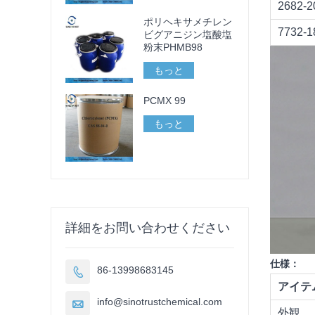
2682-2
ポリヘキサメチレン
7732-1
ビグアニジン塩酸塩
粉末PHMB98
もっと
PCMX 99
もっと
詳細をお問い合わせください
仕様：
86-13998683145

アイテ
info@sinotrustchemical.com

外観