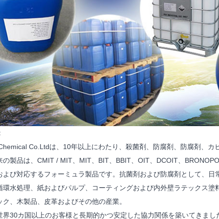
：
rust Chemical Co.Ltdは、10年以上にわたり、殺菌剤、防腐剤、防
製品は、CMIT / MIT、MIT、BIT、BBIT、OIT、DCOIT、BRONOP
および対応するフォーミュラ製品です。抗菌剤および防腐剤として、日
循環水処理、紙およびパルプ、コーティングおよび内外壁ラテックス塗料
ック、木製品、皮革およびその他の産業。
世界30カ国以上のお客様と長期的かつ安定した協力関係を築いてきまし