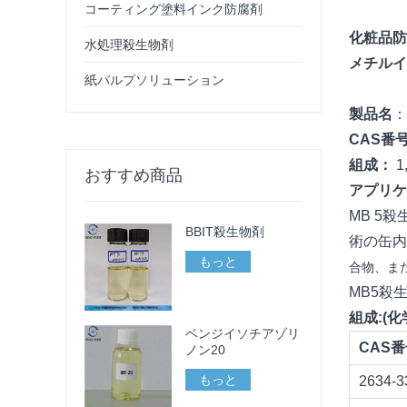
コーティング塗料インク防腐剤
化粧品防
水処理殺生物剤
メチル
紙パルプソリューション
製品名
：
CAS番
組成：
1
おすすめ商品
アプリケ
MB 5殺生
BBIT殺生物剤
術の缶
もっと
合物、ま
MB5殺
組成:(
化
ベンジイソチアゾリ
CAS
ノン20
もっと
2634-3