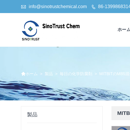

info@sinotrustchemical.com
86-139986831

ホー

>
製品
>
毎日の化学防腐剤
>
MITBITのMB5
ホーム
MIT
製品