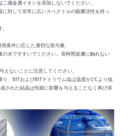
は二価金属イオンを添加しないでください。
母に対して非常に広いスペクトルの殺菌活性を持っ
す。
や環境条件に応じた適切な投与量。
量の水ですすいでください。長時間皮膚に触れない
を与えないことに注意してください。
、BITおよびBITナトリウム塩は温度が1℃より低
形成された結晶は性能に影響を与えることなく再び溶