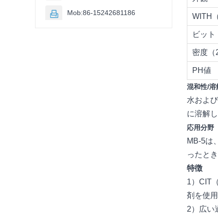
Mob:86-15242681186

WITH
ビット
密度（20
PH値
混和性/溶
水および
に溶解し
応用分野
MB-5
ったとき
特徴
1）CI
剤を使用
2）広い