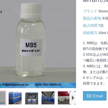
MITBIT
ブランド
Sinot
製品の産地
中
納入時間
7日
供給能力
10mt 
1. MB5は、
BITの混合物で
2.VOCおよび
つ幅広い有効性
3. MB5に
物、または2価
4.サンプルは
利用できます。

Email