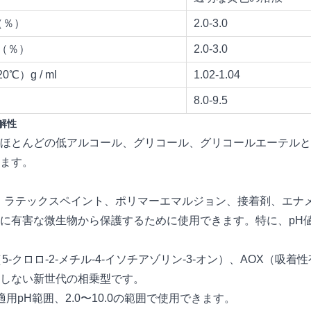
（％）
2.0-3.0
（％）
2.0-3.0
℃）g / ml
1.02-1.04
8.0-9.5
解性
ほとんどの低アルコール、グリコール、グリコールエーテルと
ます。
は、ラテックスペイント、ポリマーエマルジョン、接着剤、エ
に有害な微生物から保護するために使用できます。特に、pH
T（5-クロロ-2-メチル-4-イソチアゾリン-3-オン）、AOX
しない新世代の相乗型です。
適用pH範囲、2.0〜10.0の範囲で使用できます。