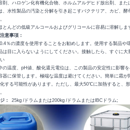
溶剤、ハロゲン化有機化合物、ホルムアルデヒド放出剤、また
は、水性製品の汚染と分解を引き起こすバクテリア、カビ、酵
。
ほとんどの低級アルコールおよびグリコールに容易に溶解しま
注意事項：
2〜0.4％の濃度を使用することをお勧めします。使用する製品
品は目に入らないようにしてください。接触したら、すぐに大
い
中の温度、pH値、酸化還元電位は、この製品の安定性に影響
容器に保管します。極端な温度は避けてください。簡単に霜が降り
化する可能性があります。ただし、最大50℃に加熱すると、
。
ージ：
25kg /ドラムまたは200kg /ドラムまたはIBCドラム;