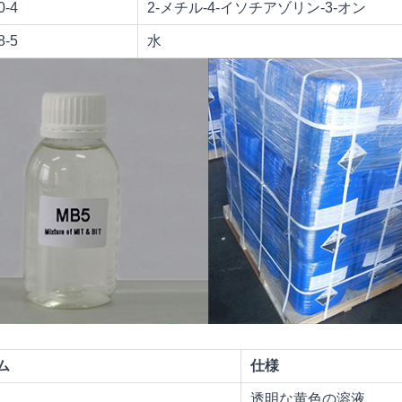
0-4
2-メチル-4-イソチアゾリン-3-オン
8-5
水
ム
仕様
透明な黄色の溶液